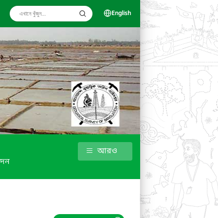
English
আরও
েদন