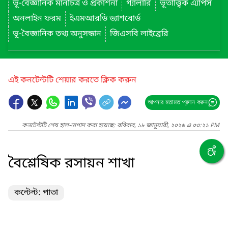
ভূ-বৈজ্ঞানিক মানচিত্র ও প্রকাশনা
গ্যালারি
ভূতাত্ত্বিক এ্যাপস
অনলাইন ফরম
ইএমআরডি ড্যাশবোর্ড
ভূ-বৈজ্ঞানিক তথ্য অনুসন্ধান
জিএসবি লাইব্রেরি
এই কনটেন্টটি শেয়ার করতে ক্লিক করুন
আপনার মতামত প্রদান করুন
কনটেন্টটি শেষ হাল-নাগাদ করা হয়েছে: রবিবার, ১৮ জানুয়ারী, ২০২৬ এ ০৩:২১ PM
বৈশ্লেষিক রসায়ন শাখা
কন্টেন্ট: পাতা