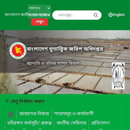
বাংলাদেশ জাতীয় তথ্য বাতায়ন
English
দেখুন
বাংলাদেশ ভূতাত্ত্বিক জরিপ অধিদপ্তর
জ্বালানি ও খনিজ সম্পদ বিভাগ
মেনু নির্বাচন করুন
আমাদের বিষয়ে
শাখাসমূহ ও কার্যাবলী
বহিরঙ্গন কর্মসূচি/ প্রকল্প
জাতীয় সেমিনার
প্রতিবেদন