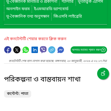
ভূ-বৈজ্ঞানিক মানচিত্র ও প্রকাশনা
গ্যালারি
ভূতাত্ত্বিক এ্যাপস
অনলাইন ফরম
ইএমআরডি ড্যাশবোর্ড
ভূ-বৈজ্ঞানিক তথ্য অনুসন্ধান
জিএসবি লাইব্রেরি
এই কনটেন্টটি শেয়ার করতে ক্লিক করুন
আপনার মতামত প্রদান করুন
কনটেন্টটি শেষ হাল-নাগাদ করা হয়েছে: মঙ্গলবার, ২০ জানুয়ারী, ২০২৬ এ ০১:১৭ PM
পরিকল্পনা ও বাস্তবায়ন শাখা
কন্টেন্ট: পাতা