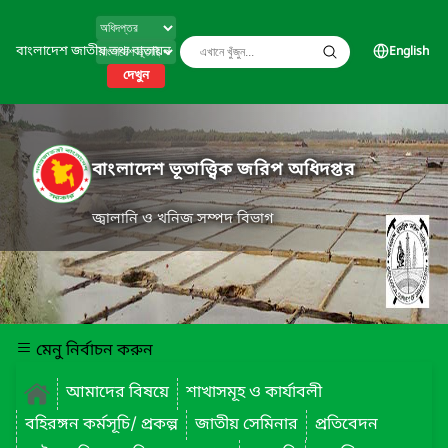
বাংলাদেশ জাতীয় তথ্য বাতায়ন
English
দেখুন
বাংলাদেশ ভূতাত্ত্বিক জরিপ অধিদপ্তর
জ্বালানি ও খনিজ সম্পদ বিভাগ
মেনু নির্বাচন করুন
আমাদের বিষয়ে
শাখাসমূহ ও কার্যাবলী
বহিরঙ্গন কর্মসূচি/ প্রকল্প
জাতীয় সেমিনার
প্রতিবেদন