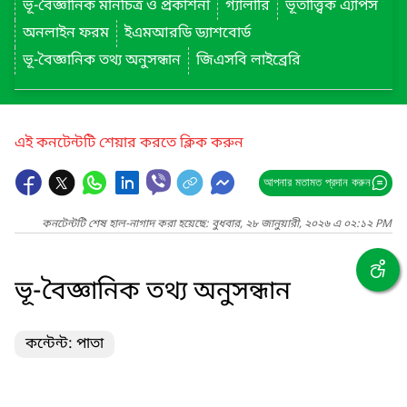
ভূ-বৈজ্ঞানিক মানচিত্র ও প্রকাশনা
গ্যালারি
ভূতাত্ত্বিক এ্যাপস
অনলাইন ফরম
ইএমআরডি ড্যাশবোর্ড
ভূ-বৈজ্ঞানিক তথ্য অনুসন্ধান
জিএসবি লাইব্রেরি
এই কনটেন্টটি শেয়ার করতে ক্লিক করুন
আপনার মতামত প্রদান করুন
কনটেন্টটি শেষ হাল-নাগাদ করা হয়েছে: বুধবার, ২৮ জানুয়ারী, ২০২৬ এ ০২:১২ PM
ভূ-বৈজ্ঞানিক তথ্য অনুসন্ধান
কন্টেন্ট: পাতা