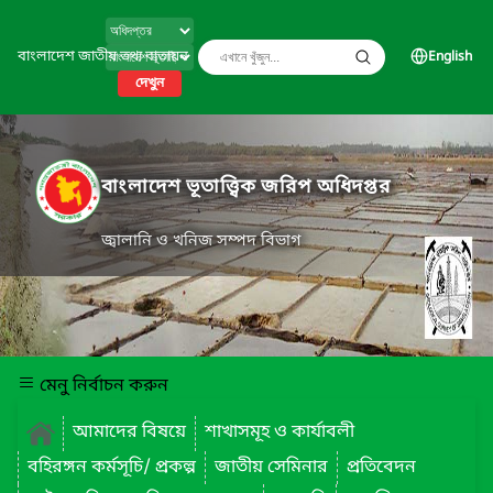
বাংলাদেশ জাতীয় তথ্য বাতায়ন
English
দেখুন
বাংলাদেশ ভূতাত্ত্বিক জরিপ অধিদপ্তর
জ্বালানি ও খনিজ সম্পদ বিভাগ
মেনু নির্বাচন করুন
আমাদের বিষয়ে
শাখাসমূহ ও কার্যাবলী
বহিরঙ্গন কর্মসূচি/ প্রকল্প
জাতীয় সেমিনার
প্রতিবেদন