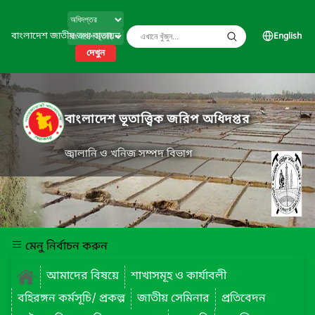
বাংলাদেশ জাতীয় তথ্য বাতায়ন
English
দেখুন
বাংলাদেশ ভূতাত্ত্বিক জরিপ অধিদপ্তর
জ্বালানি ও খনিজ সম্পদ বিভাগ
মেনু নির্বাচন করুন
আমাদের বিষয়ে
শাখাসমূহ ও কার্যাবলী
বহিরঙ্গন কর্মসূচি/ প্রকল্প
জাতীয় সেমিনার
প্রতিবেদন