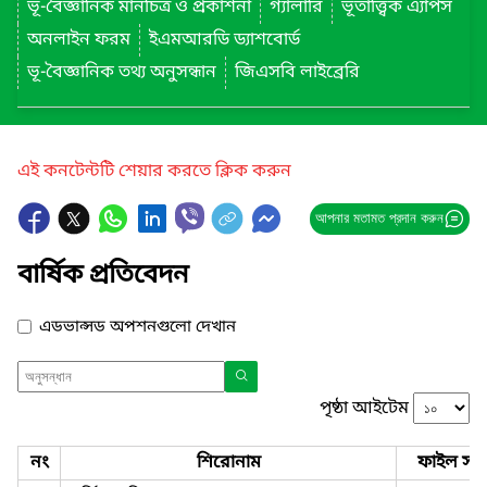
ভূ-বৈজ্ঞানিক মানচিত্র ও প্রকাশনা
গ্যালারি
ভূতাত্ত্বিক এ্যাপস
অনলাইন ফরম
ইএমআরডি ড্যাশবোর্ড
ভূ-বৈজ্ঞানিক তথ্য অনুসন্ধান
জিএসবি লাইব্রেরি
এই কনটেন্টটি শেয়ার করতে ক্লিক করুন
আপনার মতামত প্রদান করুন
বার্ষিক প্রতিবেদন
এডভান্সড অপশনগুলো দেখান
পৃষ্ঠা আইটেম
নং
শিরোনাম
ফাইল সমূ