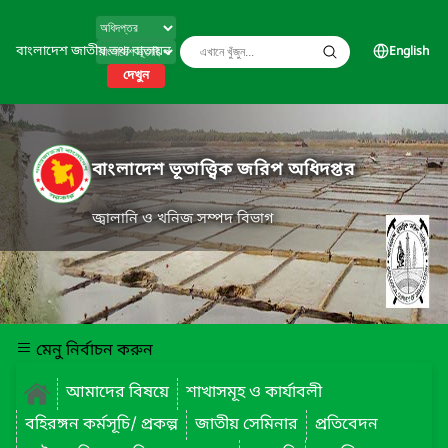
বাংলাদেশ জাতীয় তথ্য বাতায়ন
English
দেখুন
বাংলাদেশ ভূতাত্ত্বিক জরিপ অধিদপ্তর
জ্বালানি ও খনিজ সম্পদ বিভাগ
মেনু নির্বাচন করুন
আমাদের বিষয়ে
শাখাসমূহ ও কার্যাবলী
বহিরঙ্গন কর্মসূচি/ প্রকল্প
জাতীয় সেমিনার
প্রতিবেদন