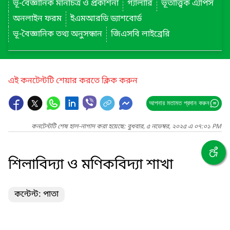
ভূ-বৈজ্ঞানিক মানচিত্র ও প্রকাশনা
গ্যালারি
ভূতাত্ত্বিক এ্যাপস
অনলাইন ফরম
ইএমআরডি ড্যাশবোর্ড
ভূ-বৈজ্ঞানিক তথ্য অনুসন্ধান
জিএসবি লাইব্রেরি
এই কনটেন্টটি শেয়ার করতে ক্লিক করুন
আপনার মতামত প্রদান করুন
কনটেন্টটি শেষ হাল-নাগাদ করা হয়েছে: বুধবার, ৫ নভেম্বর, ২০২৫ এ ০৭:০১ PM
শিলাবিদ্যা ও মণিকবিদ্যা শাখা
কন্টেন্ট: পাতা